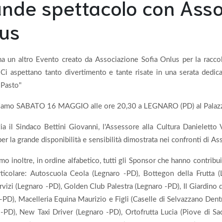
nde spettacolo con Asso
us
na un altro Evento creato da Associazione Sofia Onlus per la raccolt
 Ci aspettano tanto divertimento e tante risate in una serata dedi
 Pasto"
tiamo SABATO 16 MAGGIO alle ore 20,30 a LEGNARO (PD) al Palazze
zia il Sindaco Bettini Giovanni, l'Assessore alla Cultura Danielett
er la grande disponibilità e sensibilità dimostrata nei confronti di A
mo inoltre, in ordine alfabetico, tutti gli Sponsor che hanno contribu
rticolare: Autoscuola Ceola (Legnaro -PD), Bottegon della Frutta 
rvizi (Legnaro -PD), Golden Club Palestra (Legnaro -PD), Il Giardino d
-PD), Macelleria Equina Maurizio e Figli (Caselle di Selvazzano De
-PD), New Taxi Driver (Legnaro -PD), Ortofrutta Lucia (Piove di Sa