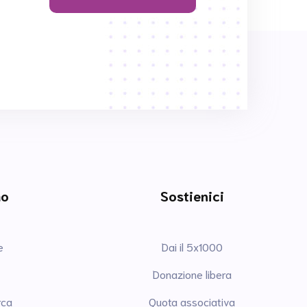
mo
Sostienici
e
Dai il 5x1000
Donazione libera
rca
Quota associativa