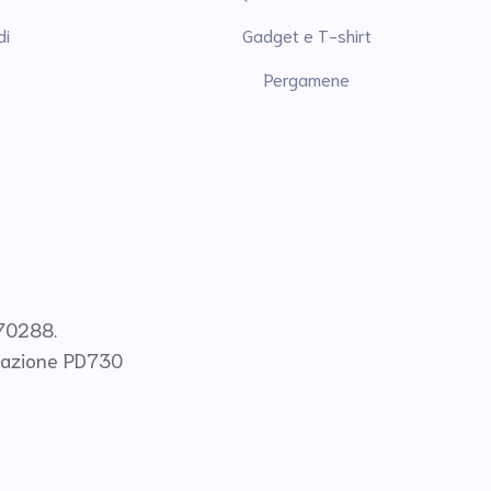
di
Gadget e T-shirt
Pergamene
070288.
ficazione PD730