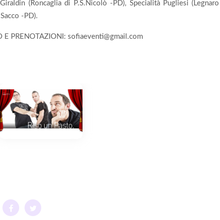
 Giraldin (Roncaglia di P.S.Nicolò -PD), Specialità Pugliesi (Legna
 Sacco -PD).
O E PRENOTAZIONI:
sofiaeventi@gmail.com