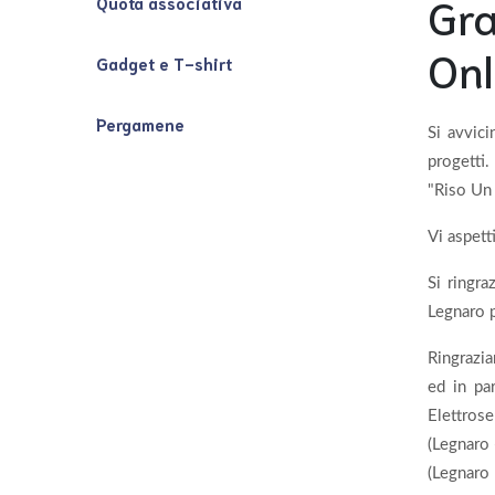
Gra
Quota associativa
Onl
Gadget e T-shirt
Pergamene
Si avvici
progetti.
"Riso Un
Vi aspet
Si ringra
Legnaro p
Ringrazia
ed in pa
Elettrose
(Legnaro 
(Legnaro 